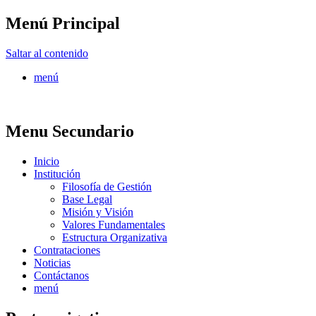
Menú Principal
FONTUR
Saltar al contenido
menú
Menu Secundario
Inicio
Institución
Filosofía de Gestión
Base Legal
Misión y Visión
Valores Fundamentales
Estructura Organizativa
Contrataciones
Noticias
Contáctanos
menú