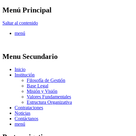
Menú Principal
FONTUR
Saltar al contenido
menú
Menu Secundario
Inicio
Institución
Filosofía de Gestión
Base Legal
Misión y Visión
Valores Fundamentales
Estructura Organizativa
Contrataciones
Noticias
Contáctanos
menú