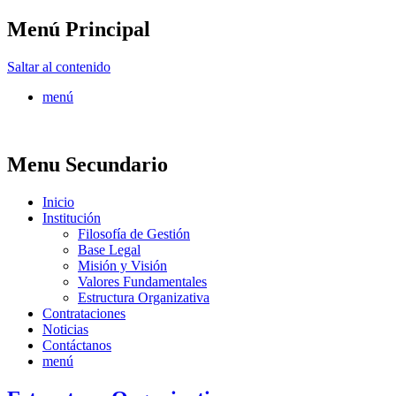
Menú Principal
FONTUR
Saltar al contenido
menú
Menu Secundario
Inicio
Institución
Filosofía de Gestión
Base Legal
Misión y Visión
Valores Fundamentales
Estructura Organizativa
Contrataciones
Noticias
Contáctanos
menú