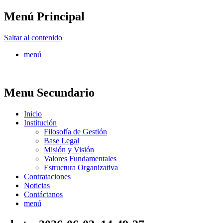
Menú Principal
FONTUR
Saltar al contenido
menú
Menu Secundario
Inicio
Institución
Filosofía de Gestión
Base Legal
Misión y Visión
Valores Fundamentales
Estructura Organizativa
Contrataciones
Noticias
Contáctanos
menú