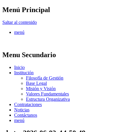
Menú Principal
FONTUR
Saltar al contenido
menú
Menu Secundario
Inicio
Institución
Filosofía de Gestión
Base Legal
Misión y Visión
Valores Fundamentales
Estructura Organizativa
Contrataciones
Noticias
Contáctanos
menú