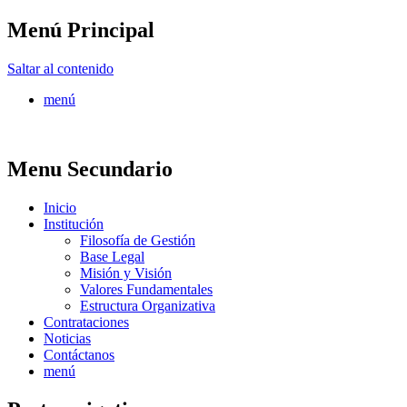
Menú Principal
FONTUR
Saltar al contenido
menú
Menu Secundario
Inicio
Institución
Filosofía de Gestión
Base Legal
Misión y Visión
Valores Fundamentales
Estructura Organizativa
Contrataciones
Noticias
Contáctanos
menú