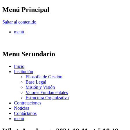
Menú Principal
FONTUR
Saltar al contenido
menú
Menu Secundario
Inicio
Institución
Filosofía de Gestión
Base Legal
Misión y Visión
Valores Fundamentales
Estructura Organizativa
Contrataciones
Noticias
Contáctanos
menú