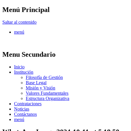
Menú Principal
FONTUR
Saltar al contenido
menú
Menu Secundario
Inicio
Institución
Filosofía de Gestión
Base Legal
Misión y Visión
Valores Fundamentales
Estructura Organizativa
Contrataciones
Noticias
Contáctanos
menú