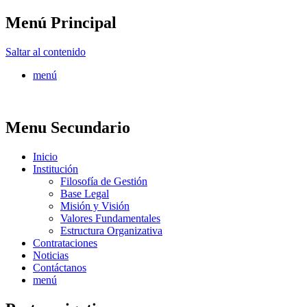
Menú Principal
FONTUR
Saltar al contenido
menú
Menu Secundario
Inicio
Institución
Filosofía de Gestión
Base Legal
Misión y Visión
Valores Fundamentales
Estructura Organizativa
Contrataciones
Noticias
Contáctanos
menú