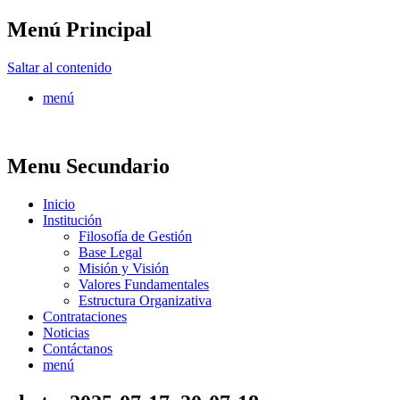
Menú Principal
FONTUR
Saltar al contenido
menú
Menu Secundario
Inicio
Institución
Filosofía de Gestión
Base Legal
Misión y Visión
Valores Fundamentales
Estructura Organizativa
Contrataciones
Noticias
Contáctanos
menú