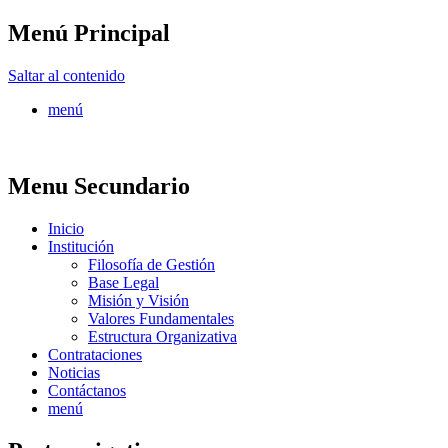
Menú Principal
FONTUR
Saltar al contenido
menú
Menu Secundario
Inicio
Institución
Filosofía de Gestión
Base Legal
Misión y Visión
Valores Fundamentales
Estructura Organizativa
Contrataciones
Noticias
Contáctanos
menú