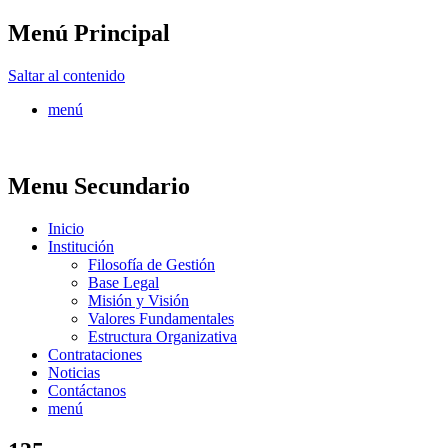
Menú Principal
FONTUR
Saltar al contenido
menú
Menu Secundario
Inicio
Institución
Filosofía de Gestión
Base Legal
Misión y Visión
Valores Fundamentales
Estructura Organizativa
Contrataciones
Noticias
Contáctanos
menú