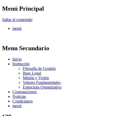
Menú Principal
FONTUR
Saltar al contenido
menú
Menu Secundario
Inicio
Institución
Filosofía de Gestión
Base Legal
Misión y Visión
Valores Fundamentales
Estructura Organizativa
Contrataciones
Noticias
Contáctanos
menú