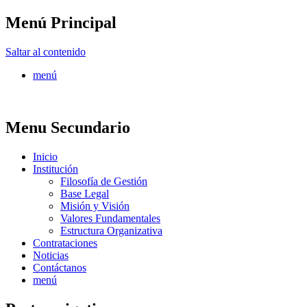
Menú Principal
FONTUR
Saltar al contenido
menú
Menu Secundario
Inicio
Institución
Filosofía de Gestión
Base Legal
Misión y Visión
Valores Fundamentales
Estructura Organizativa
Contrataciones
Noticias
Contáctanos
menú