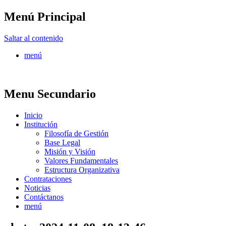
Menú Principal
FONTUR
Saltar al contenido
menú
Menu Secundario
Inicio
Institución
Filosofía de Gestión
Base Legal
Misión y Visión
Valores Fundamentales
Estructura Organizativa
Contrataciones
Noticias
Contáctanos
menú