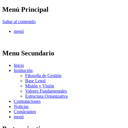
Menú Principal
FONTUR
Saltar al contenido
menú
Menu Secundario
Inicio
Institución
Filosofía de Gestión
Base Legal
Misión y Visión
Valores Fundamentales
Estructura Organizativa
Contrataciones
Noticias
Contáctanos
menú