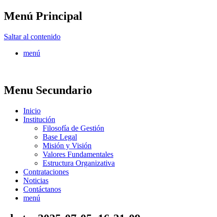
Menú Principal
FONTUR
Saltar al contenido
menú
Menu Secundario
Inicio
Institución
Filosofía de Gestión
Base Legal
Misión y Visión
Valores Fundamentales
Estructura Organizativa
Contrataciones
Noticias
Contáctanos
menú