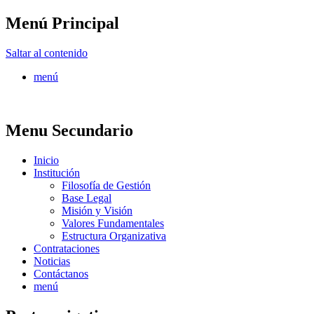
Menú Principal
FONTUR
Saltar al contenido
menú
Menu Secundario
Inicio
Institución
Filosofía de Gestión
Base Legal
Misión y Visión
Valores Fundamentales
Estructura Organizativa
Contrataciones
Noticias
Contáctanos
menú