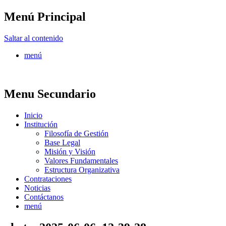
Menú Principal
FONTUR
Saltar al contenido
menú
Menu Secundario
Inicio
Institución
Filosofía de Gestión
Base Legal
Misión y Visión
Valores Fundamentales
Estructura Organizativa
Contrataciones
Noticias
Contáctanos
menú