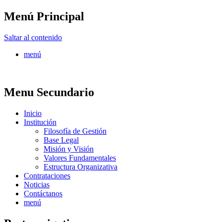
Menú Principal
FONTUR
Saltar al contenido
menú
Menu Secundario
Inicio
Institución
Filosofía de Gestión
Base Legal
Misión y Visión
Valores Fundamentales
Estructura Organizativa
Contrataciones
Noticias
Contáctanos
menú