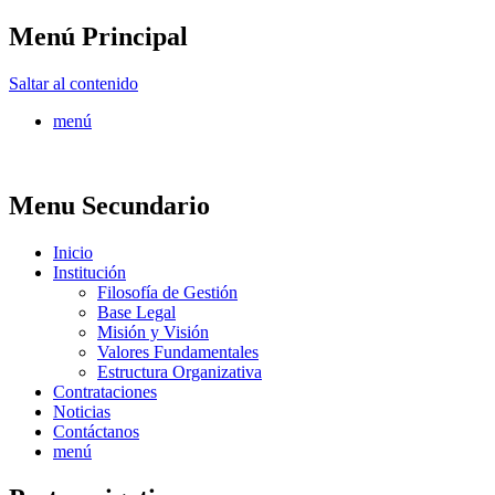
Menú Principal
FONTUR
Saltar al contenido
menú
Menu Secundario
Inicio
Institución
Filosofía de Gestión
Base Legal
Misión y Visión
Valores Fundamentales
Estructura Organizativa
Contrataciones
Noticias
Contáctanos
menú