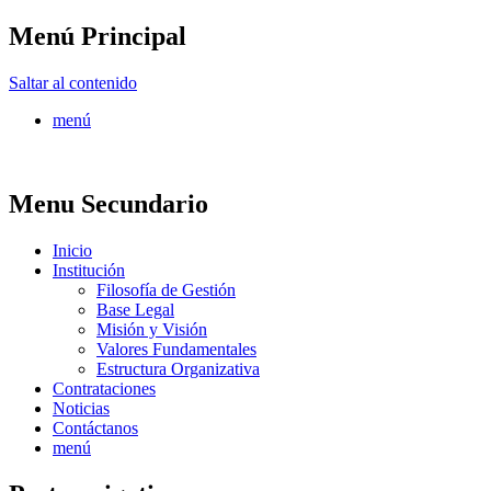
Menú Principal
FONTUR
Saltar al contenido
menú
Menu Secundario
Inicio
Institución
Filosofía de Gestión
Base Legal
Misión y Visión
Valores Fundamentales
Estructura Organizativa
Contrataciones
Noticias
Contáctanos
menú