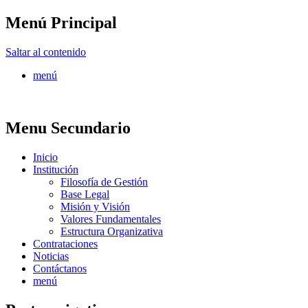
Menú Principal
FONTUR
Saltar al contenido
menú
Menu Secundario
Inicio
Institución
Filosofía de Gestión
Base Legal
Misión y Visión
Valores Fundamentales
Estructura Organizativa
Contrataciones
Noticias
Contáctanos
menú