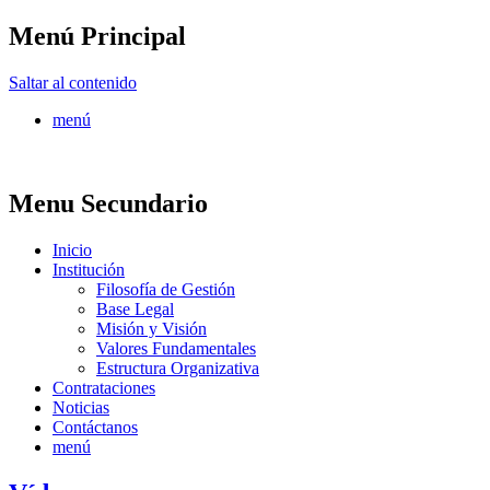
Menú Principal
FONTUR
Saltar al contenido
menú
Menu Secundario
Inicio
Institución
Filosofía de Gestión
Base Legal
Misión y Visión
Valores Fundamentales
Estructura Organizativa
Contrataciones
Noticias
Contáctanos
menú