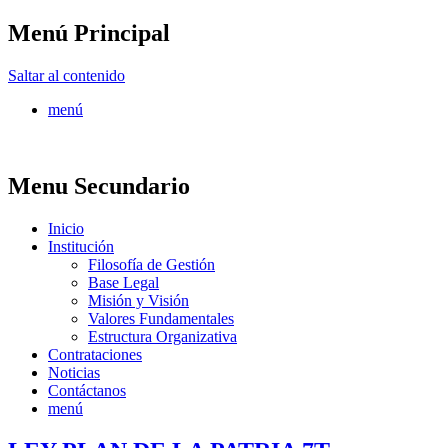
Menú Principal
FONTUR
Saltar al contenido
menú
Menu Secundario
Inicio
Institución
Filosofía de Gestión
Base Legal
Misión y Visión
Valores Fundamentales
Estructura Organizativa
Contrataciones
Noticias
Contáctanos
menú