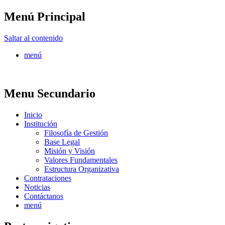
Menú Principal
FONTUR
Saltar al contenido
menú
Menu Secundario
Inicio
Institución
Filosofía de Gestión
Base Legal
Misión y Visión
Valores Fundamentales
Estructura Organizativa
Contrataciones
Noticias
Contáctanos
menú