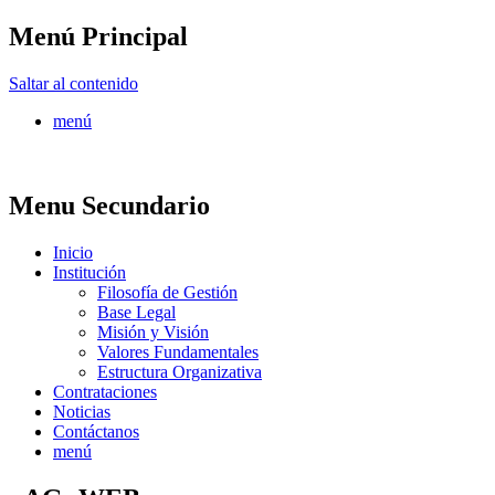
Menú Principal
FONTUR
Saltar al contenido
menú
Menu Secundario
Inicio
Institución
Filosofía de Gestión
Base Legal
Misión y Visión
Valores Fundamentales
Estructura Organizativa
Contrataciones
Noticias
Contáctanos
menú