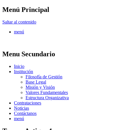
Menú Principal
FONTUR
Saltar al contenido
menú
Menu Secundario
Inicio
Institución
Filosofía de Gestión
Base Legal
Misión y Visión
Valores Fundamentales
Estructura Organizativa
Contrataciones
Noticias
Contáctanos
menú