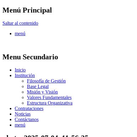
Menú Principal
FONTUR
Saltar al contenido
menú
Menu Secundario
Inicio
Institución
Filosofía de Gestión
Base Legal
Misión y Visión
Valores Fundamentales
Estructura Organizativa
Contrataciones
Noticias
Contáctanos
menú