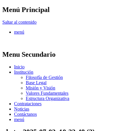
Menú Principal
FONTUR
Saltar al contenido
menú
Menu Secundario
Inicio
Institución
Filosofía de Gestión
Base Legal
Misión y Visión
Valores Fundamentales
Estructura Organizativa
Contrataciones
Noticias
Contáctanos
menú