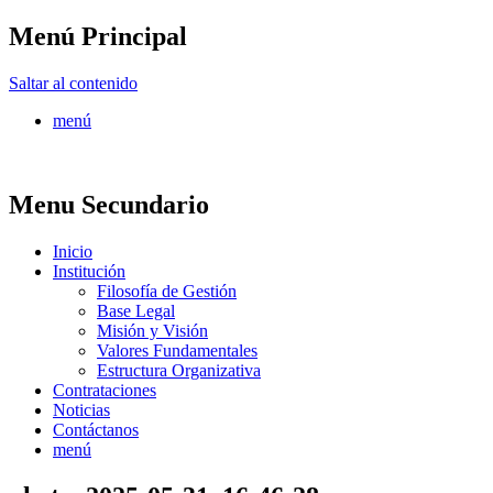
Menú Principal
FONTUR
Saltar al contenido
menú
Menu Secundario
Inicio
Institución
Filosofía de Gestión
Base Legal
Misión y Visión
Valores Fundamentales
Estructura Organizativa
Contrataciones
Noticias
Contáctanos
menú