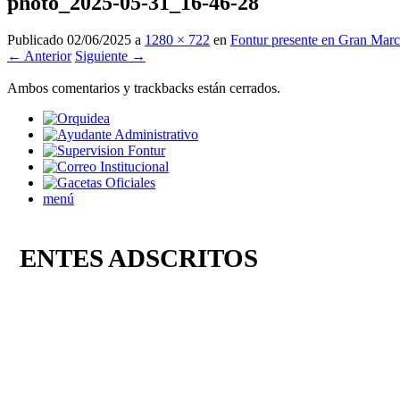
photo_2025-05-31_16-46-28
Publicado
02/06/2025
a
1280 × 722
en
Fontur presente en Gran March
← Anterior
Siguiente →
Ambos comentarios y trackbacks están cerrados.
menú
ENTES ADSCRITOS