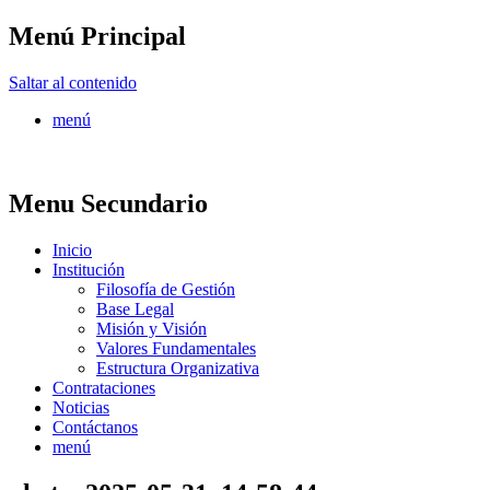
Menú Principal
FONTUR
Saltar al contenido
menú
Menu Secundario
Inicio
Institución
Filosofía de Gestión
Base Legal
Misión y Visión
Valores Fundamentales
Estructura Organizativa
Contrataciones
Noticias
Contáctanos
menú