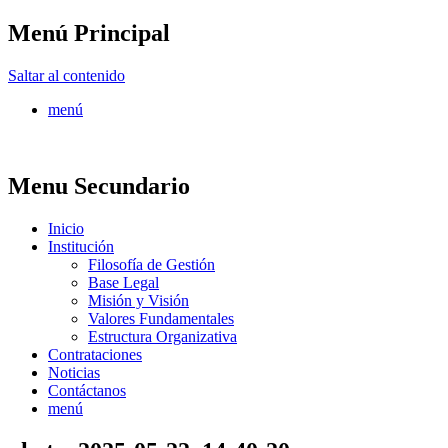
Menú Principal
FONTUR
Saltar al contenido
menú
Menu Secundario
Inicio
Institución
Filosofía de Gestión
Base Legal
Misión y Visión
Valores Fundamentales
Estructura Organizativa
Contrataciones
Noticias
Contáctanos
menú