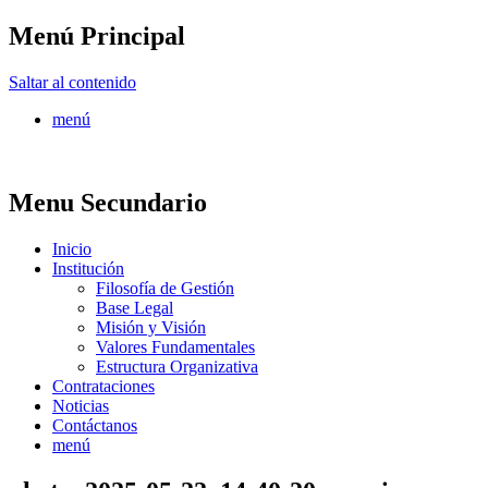
Menú Principal
FONTUR
Saltar al contenido
menú
Menu Secundario
Inicio
Institución
Filosofía de Gestión
Base Legal
Misión y Visión
Valores Fundamentales
Estructura Organizativa
Contrataciones
Noticias
Contáctanos
menú