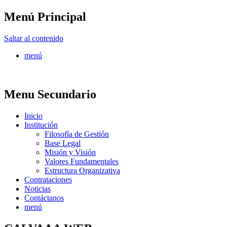
Menú Principal
FONTUR
Saltar al contenido
menú
Menu Secundario
Inicio
Institución
Filosofía de Gestión
Base Legal
Misión y Visión
Valores Fundamentales
Estructura Organizativa
Contrataciones
Noticias
Contáctanos
menú