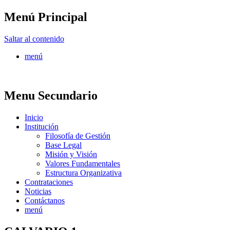
Menú Principal
FONTUR
Saltar al contenido
menú
Menu Secundario
Inicio
Institución
Filosofía de Gestión
Base Legal
Misión y Visión
Valores Fundamentales
Estructura Organizativa
Contrataciones
Noticias
Contáctanos
menú