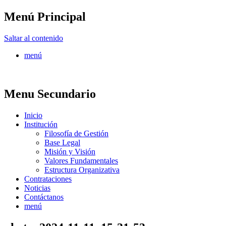
Menú Principal
FONTUR
Saltar al contenido
menú
Menu Secundario
Inicio
Institución
Filosofía de Gestión
Base Legal
Misión y Visión
Valores Fundamentales
Estructura Organizativa
Contrataciones
Noticias
Contáctanos
menú