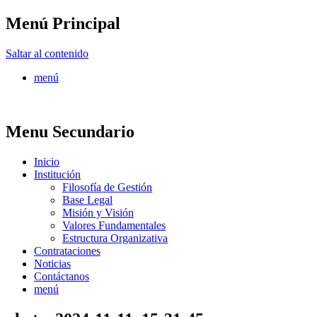
Menú Principal
FONTUR
Saltar al contenido
menú
Menu Secundario
Inicio
Institución
Filosofía de Gestión
Base Legal
Misión y Visión
Valores Fundamentales
Estructura Organizativa
Contrataciones
Noticias
Contáctanos
menú