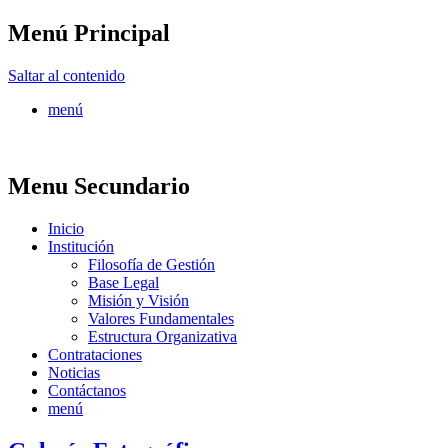
Menú Principal
FONTUR
Saltar al contenido
menú
Menu Secundario
Inicio
Institución
Filosofía de Gestión
Base Legal
Misión y Visión
Valores Fundamentales
Estructura Organizativa
Contrataciones
Noticias
Contáctanos
menú