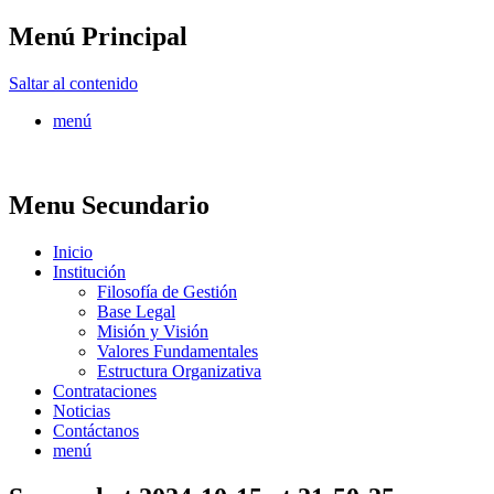
Menú Principal
FONTUR
Saltar al contenido
menú
Menu Secundario
Inicio
Institución
Filosofía de Gestión
Base Legal
Misión y Visión
Valores Fundamentales
Estructura Organizativa
Contrataciones
Noticias
Contáctanos
menú