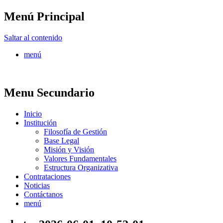
Menú Principal
FONTUR
Saltar al contenido
menú
Menu Secundario
Inicio
Institución
Filosofía de Gestión
Base Legal
Misión y Visión
Valores Fundamentales
Estructura Organizativa
Contrataciones
Noticias
Contáctanos
menú