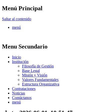
Menú Principal
FONTUR
Saltar al contenido
menú
Menu Secundario
Inicio
Institución
Filosofía de Gestión
Base Legal
Misión y Visión
Valores Fundamentales
Estructura Organizativa
Contrataciones
Noticias
Contáctanos
menú