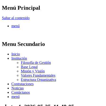
Menú Principal
FONTUR
Saltar al contenido
menú
Menu Secundario
Inicio
Institución
Filosofía de Gestión
Base Legal
Misión y Visión
Valores Fundamentales
Estructura Organizativa
Contrataciones
Noticias
Contáctanos
menú