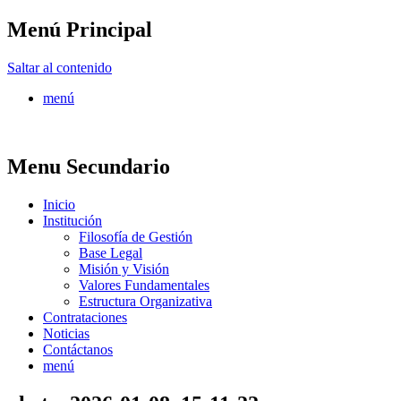
Menú Principal
FONTUR
Saltar al contenido
menú
Menu Secundario
Inicio
Institución
Filosofía de Gestión
Base Legal
Misión y Visión
Valores Fundamentales
Estructura Organizativa
Contrataciones
Noticias
Contáctanos
menú