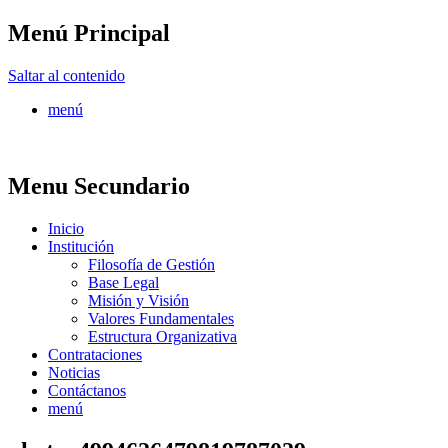
Menú Principal
FONTUR
Saltar al contenido
menú
Menu Secundario
Inicio
Institución
Filosofía de Gestión
Base Legal
Misión y Visión
Valores Fundamentales
Estructura Organizativa
Contrataciones
Noticias
Contáctanos
menú