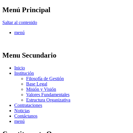
Menú Principal
FONTUR
Saltar al contenido
menú
Menu Secundario
Inicio
Institución
Filosofía de Gestión
Base Legal
Misión y Visión
Valores Fundamentales
Estructura Organizativa
Contrataciones
Noticias
Contáctanos
menú