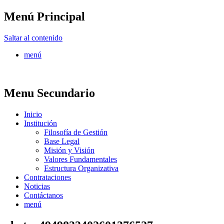
Menú Principal
FONTUR
Saltar al contenido
menú
Menu Secundario
Inicio
Institución
Filosofía de Gestión
Base Legal
Misión y Visión
Valores Fundamentales
Estructura Organizativa
Contrataciones
Noticias
Contáctanos
menú