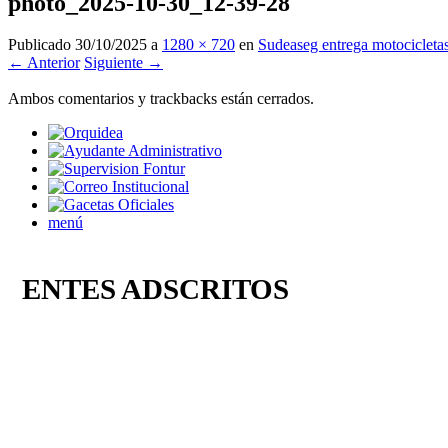
photo_2025-10-30_12-39-28
Publicado
30/10/2025
a
1280 × 720
en
Sudeaseg entrega motocicletas
← Anterior
Siguiente →
Ambos comentarios y trackbacks están cerrados.
menú
ENTES ADSCRITOS