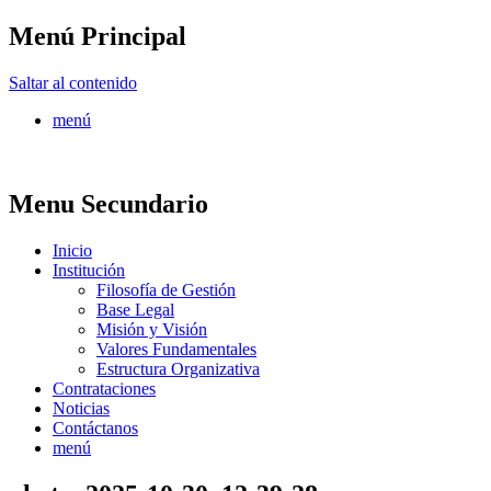
Menú Principal
FONTUR
Saltar al contenido
menú
Menu Secundario
Inicio
Institución
Filosofía de Gestión
Base Legal
Misión y Visión
Valores Fundamentales
Estructura Organizativa
Contrataciones
Noticias
Contáctanos
menú