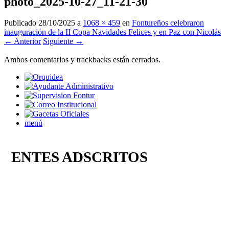
photo_2025-10-27_11-21-30
Publicado
28/10/2025
a
1068 × 459
en
Fontureños celebraron
inauguración de la II Copa Navidades Felices y en Paz con Nicolás
← Anterior
Siguiente →
Ambos comentarios y trackbacks están cerrados.
menú
ENTES ADSCRITOS