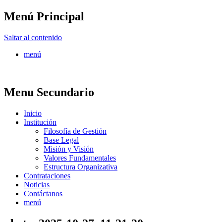
Menú Principal
FONTUR
Saltar al contenido
menú
Menu Secundario
Inicio
Institución
Filosofía de Gestión
Base Legal
Misión y Visión
Valores Fundamentales
Estructura Organizativa
Contrataciones
Noticias
Contáctanos
menú