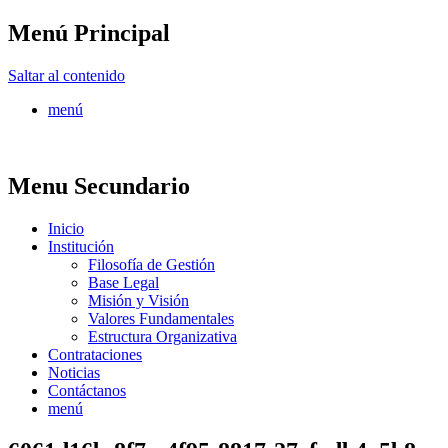
Menú Principal
FONTUR
Saltar al contenido
menú
Menu Secundario
Inicio
Institución
Filosofía de Gestión
Base Legal
Misión y Visión
Valores Fundamentales
Estructura Organizativa
Contrataciones
Noticias
Contáctanos
menú