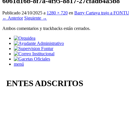
6061d16b-8f7a-4f95-8817-27cfadb4a5b8
Publicado
24/10/2025
a
1280 × 720
en
Barry Cartaya trajo a FONTU
← Anterior
Siguiente →
Ambos comentarios y trackbacks están cerrados.
menú
ENTES ADSCRITOS